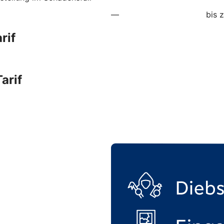
—
bis 
rif
arif