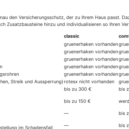
au den Versicherungsschutz, der zu Ihrem Haus passt. Dazu
ch Zusatzbausteine hinzu und individualisieren so Ihren Ve
classic
comf
gruenerhaken
vorhanden
grue
gruenerhaken
vorhanden
grue
gruenerhaken
vorhanden
grue
en
gruenerhaken
vorhanden
grue
ngsrohren
gruenerhaken
vorhanden
grue
hen, Streik und Aussperrung)
rotesx
nicht vorhanden
grue
bis zu 300 €
bis 
bis zu 150 €
werd
—
bis 
—
bis 
stellung im Schadensfall