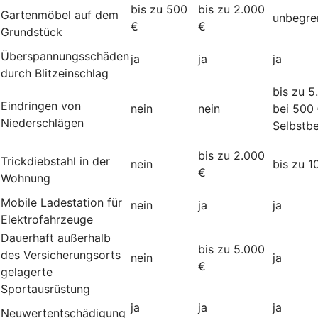
bis zu 500
bis zu 2.000
Gartenmöbel auf dem
unbegre
€
€
Grundstück
Überspannungsschäden
ja
ja
ja
durch Blitzeinschlag
bis zu 5
Eindringen von
nein
nein
bei 500
Niederschlägen
Selbstbe
bis zu 2.000
Trickdiebstahl in der
nein
bis zu 1
€
Wohnung
Mobile Ladestation für
nein
ja
ja
Elektrofahrzeuge
Dauerhaft außerhalb
bis zu 5.000
des Versicherungsorts
nein
ja
€
gelagerte
Sportausrüstung
ja
ja
ja
Neuwertentschädigung