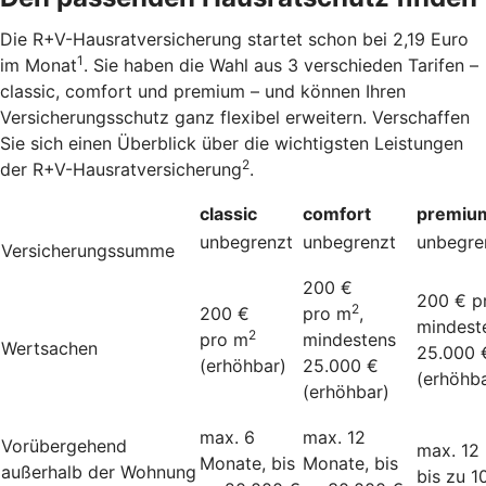
Die R+V-Hausratversicherung startet schon bei 2,19 Euro
1
im Monat
. Sie haben die Wahl aus 3 verschieden Tarifen –
classic, comfort und premium – und können Ihren
Versicherungsschutz ganz flexibel erweitern. Verschaffen
Sie sich einen Überblick über die wichtigsten Leistungen
2
der R+V-Hausratversicherung
.
classic
comfort
premiu
unbegrenzt
unbegrenzt
unbegre
Versicherungssumme
200 €
200 € p
2
200 €
pro m
,
mindest
2
pro m
mindestens
Wertsachen
25.000 
(erhöhbar)
25.000 €
(erhöhba
(erhöhbar)
max. 6
max. 12
Vorübergehend
max. 12
Monate, bis
Monate, bis
außerhalb der Wohnung
bis zu 1