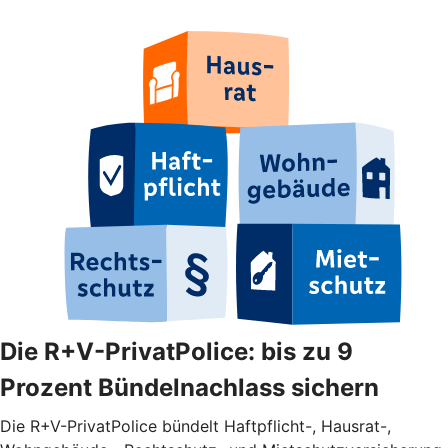
Die R+V-PrivatPolice: bis zu 9
Prozent Bündelnachlass sichern
Die R+V-PrivatPolice bündelt Haftpflicht-, Hausrat-,