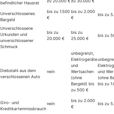
zu 20.000 €
zu 30.000 €
befindlicher Hausrat
bis zu 1.500
bis zu 2.000
Unverschlossenes
bis zu 5
€
€
Bargeld
Unverschlossene
bis zu
bis zu
Urkunden und
bis zu 5
20.000 €
25.000 €
unverschlossener
Schmuck
unbegrenzt,
Elektrogeräte
unbegre
und
Elektrog
Diebstahl aus dem
nein
Wertsachen
und Wer
verschlossenen Auto
(ohne
(ohne Ba
Bargeld) bis
bis zu 1
zu 500 €
bis zu 2.000
Giro- und
nein
bis zu 5
€
Kreditkartenmissbrauch