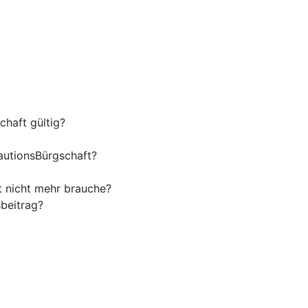
haft gültig?
autionsBürgschaft?
t nicht mehr brauche?
beitrag?