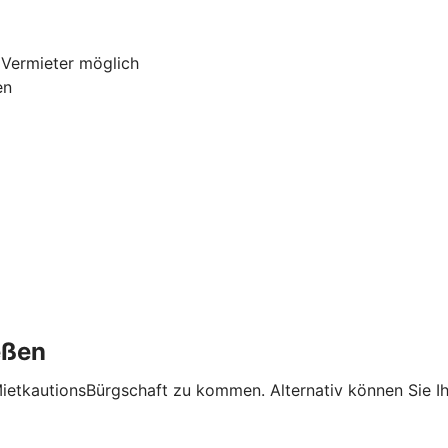
 Vermieter möglich
en
eßen
MietkautionsBürgschaft zu kommen. Alternativ können Sie I