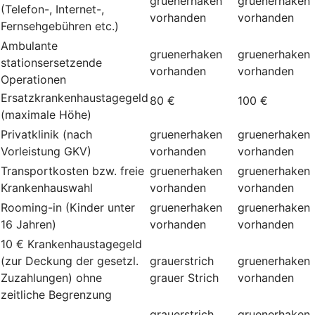
gruenerhaken
gruenerhaken
(Telefon-, Internet-,
vorhanden
vorhanden
Fernsehgebühren etc.)
Ambulante
gruenerhaken
gruenerhaken
stationsersetzende
vorhanden
vorhanden
Operationen
Ersatzkrankenhaustagegeld
80 €
100 €
(maximale Höhe)
Privatklinik (nach
gruenerhaken
gruenerhaken
Vorleistung GKV)
vorhanden
vorhanden
Transportkosten bzw. freie
gruenerhaken
gruenerhaken
Krankenhauswahl
vorhanden
vorhanden
Rooming-in (Kinder unter
gruenerhaken
gruenerhaken
16 Jahren)
vorhanden
vorhanden
10 € Krankenhaustagegeld
(zur Deckung der gesetzl.
grauerstrich
gruenerhaken
Zuzahlungen) ohne
grauer Strich
vorhanden
zeitliche Begrenzung
grauerstrich
gruenerhaken