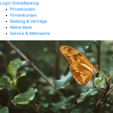
Login OnlineBanking
Privatkunden
Firmenkunden
Banking & Verträge
Meine Bank
Service & Mehrwerte