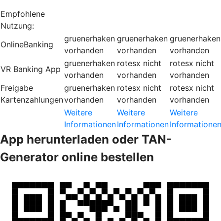
Empfohlene
Nutzung:
gruenerhaken
gruenerhaken
gruenerhaken
OnlineBanking
vorhanden
vorhanden
vorhanden
gruenerhaken
rotesx
nicht
rotesx
nicht
VR Banking App
vorhanden
vorhanden
vorhanden
Freigabe
gruenerhaken
rotesx
nicht
rotesx
nicht
Kartenzahlungen
vorhanden
vorhanden
vorhanden
Weitere
Weitere
Weitere
Informationen
Informationen
Informatione
App herunterladen oder TAN-
Generator online bestellen