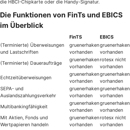
die HBCI-Chipkarte oder die Handy-Signatur.
Die Funktionen von FinTs und EBICS
im Überblick
FinTS
EBICS
(Terminierte) Überweisungen
gruenerhaken
gruenerhaken
und Lastschriften
vorhanden
vorhanden
gruenerhaken
rotesx
nicht
(Terminierte) Daueraufträge
vorhanden
vorhanden
gruenerhaken
gruenerhaken
Echtzeitüberweisungen
vorhanden
vorhanden
SEPA- und
gruenerhaken
gruenerhaken
Auslandszahlungsverkehr
vorhanden
vorhanden
gruenerhaken
gruenerhaken
Multibankingfähigkeit
vorhanden
vorhanden
Mit Aktien, Fonds und
gruenerhaken
rotesx
nicht
Wertpapieren handeln
vorhanden
vorhanden