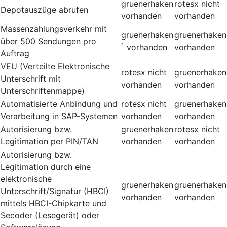
gruenerhaken
rotesx
nicht
Depotauszüge abrufen
vorhanden
vorhanden
Massenzahlungsverkehr mit
gruenerhaken
gruenerhaken
über 500 Sendungen pro
1
vorhanden
vorhanden
Auftrag
VEU (Verteilte Elektronische
rotesx
nicht
gruenerhaken
Unterschrift mit
vorhanden
vorhanden
Unterschriftenmappe)
Automatisierte Anbindung und
rotesx
nicht
gruenerhaken
Verarbeitung in SAP-Systemen
vorhanden
vorhanden
Autorisierung bzw.
gruenerhaken
rotesx
nicht
Legitimation per PIN/TAN
vorhanden
vorhanden
Autorisierung bzw.
Legitimation durch eine
elektronische
gruenerhaken
gruenerhaken
Unterschrift/Signatur (HBCI)
vorhanden
vorhanden
mittels HBCI-Chipkarte und
Secoder (Lesegerät) oder