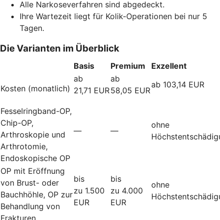
Alle Narkoseverfahren sind abgedeckt.
Ihre Wartezeit liegt für Kolik-Operationen bei nur 5
Tagen.
Die Varianten im Überblick
Basis
Premium
Exzellent
ab
ab
ab 103,14 EUR
Kosten (monatlich)
21,71 EUR
58,05 EUR
Fesselringband-OP,
Chip-OP,
ohne
—
—
Arthroskopie und
Höchstentschädig
Arthrotomie,
Endoskopische OP
OP mit Eröffnung
bis
bis
von Brust- oder
ohne
zu 1.500
zu 4.000
Bauchhöhle, OP zur
Höchstentschädig
EUR
EUR
Behandlung von
Frakturen