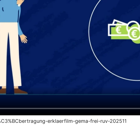
s%C3%BCbertragung-erklaerfilm-gema-frei-ruv-202511