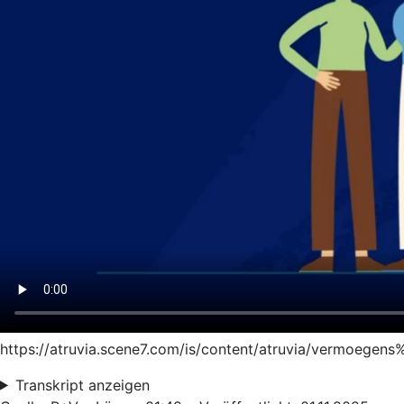
https://atruvia.scene7.com/is/content/atruvia/vermoegen
Transkript anzeigen