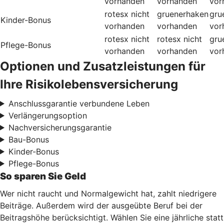
vorhanden
vorhanden
vor
rotesx
nicht
gruenerhaken
gru
Kinder-Bonus
vorhanden
vorhanden
vor
rotesx
nicht
rotesx
nicht
gru
Pflege-Bonus
vorhanden
vorhanden
vor
Optionen und Zusatzleistungen für
Ihre Risikolebensversicherung
Anschlussgarantie verbundene Leben
Verlängerungsoption
Nachversicherungsgarantie
Bau-Bonus
Kinder-Bonus
Pflege-Bonus
So sparen Sie Geld
Wer nicht raucht und Normalgewicht hat, zahlt niedrigere
Beiträge. Außerdem wird der ausgeübte Beruf bei der
Beitragshöhe berücksichtigt. Wählen Sie eine jährliche statt