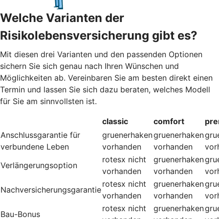
Welche Varianten der
Risikolebensversicherung gibt es?
Mit diesen drei Varianten und den passenden Optionen
sichern Sie sich genau nach Ihren Wünschen und
Möglichkeiten ab. Vereinbaren Sie am besten direkt einen
Termin und lassen Sie sich dazu beraten, welches Modell
für Sie am sinnvollsten ist.
classic
comfort
pr
Anschlussgarantie für
gruenerhaken
gruenerhaken
gru
verbundene Leben
vorhanden
vorhanden
vor
rotesx
nicht
gruenerhaken
gru
Verlängerungsoption
vorhanden
vorhanden
vor
rotesx
nicht
gruenerhaken
gru
Nachversicherungsgarantie
vorhanden
vorhanden
vor
rotesx
nicht
gruenerhaken
gru
Bau-Bonus