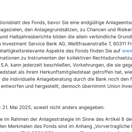
ionsblatt des Fonds, bevor Sie eine endgültige Anlageentsc
lagezielen, den Anlagegrundsätzen, zu Chancen und Risiken
 Halbjahresberichte bilden die allein verbindliche Grundla
n Investment Service Bank AG, Weißfrauenstraße 7, 60311 F
hhaltigkeitsrelevante Aspekte des Fonds finden Sie auf
www.
rmationen zu Instrumenten der kollektiven Rechtsdurchsetzu
.A. kann jederzeit beschließen, Vorkehrungen, die sie gege
edstaat als ihrem Herkunftsmitgliedstaat getroffen hat, wi
 die individuelle Anlageberatung durch die Bank noch den f
entworfen und hergestellt, dennoch übernimmt Union Invest
: 21. Mai 2025, soweit nicht anders angegeben.
e im Rahmen der Anlagestrategie im Sinne des Artikel 8 d
en Merkmalen des Fonds sind im Anhang „Vorvertragliche In