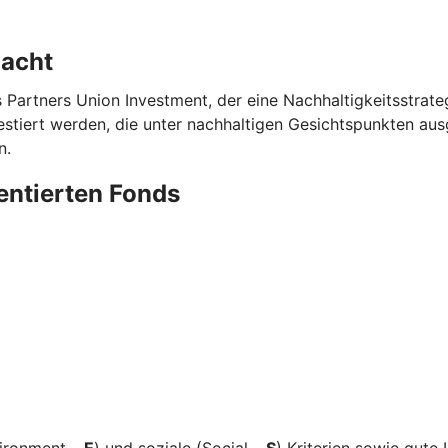
dacht
s Partners Union Investment, der eine Nachhaltigkeitsstrat
iert werden, die unter nachhaltigen Gesichtspunkten ausg
n.
ientierten Fonds
vironment –
E
) und soziale (Social –
S
) Kriterien sowie gut