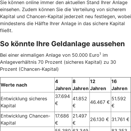
Sie können online immer den aktuellen Stand Ihrer Anlage
einsehen. Zudem können Sie die Verteilung von sicherem
Kapital und Chancen-Kapital jederzeit neu festlegen, wobei
mindestens die Hälfte Ihrer Anlage in das sichere Kapital
fließt.
So könnte Ihre Geldanlage aussehen
1
Bei einer einmaligen Anlage von 50.000 Euro
im
Anlageverhältnis 70 Prozent (sicheres Kapital) zu 30
Prozent (Chancen-Kapital)
4
8
12
16
Werte nach
Jahren
Jahren
Jahren
Jahren
37.694
Entwicklung sicheres
41.852
51.592
46.467 €
€
Kapital
€
€
Entwicklung Chancen-
17.686
21.497
26.130 €
31.761 €
Kapital
€
€
55.380
63.349
83.353